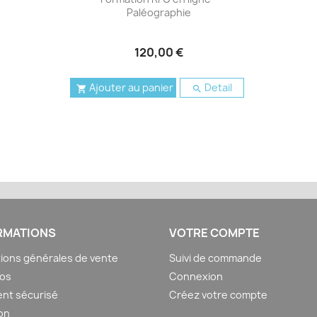
Paléographie
120,00 €
Ajouter au panier
Detail


RMATIONS
VOTRE COMPTE
ions générales de vente
Suivi de commande
pos
Connexion
nt sécurisé
Créez votre compte
son