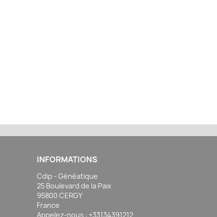
INFORMATIONS
Cdip - Généatique
25 Boulevard de la Paix
95800 CERGY
France
Appelez-nous :
+33134391212