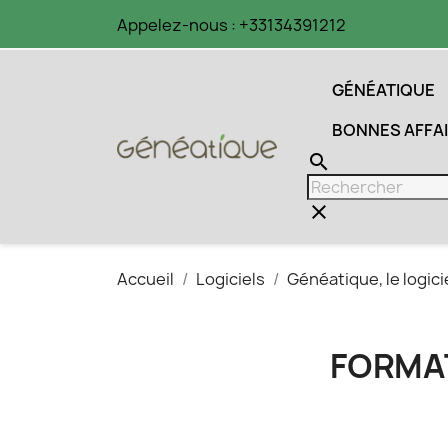
Appelez-nous :
+33134391212
GÉNÉATIQUE
BONNES AFFA
search
clear
Accueil
Logiciels
Généatique, le logic
FORMAT