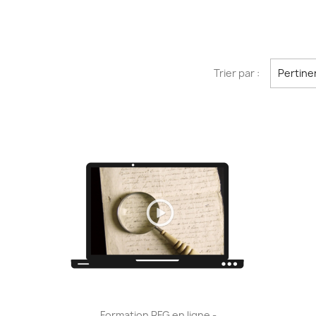
Trier par :
Pertine
Formation RFG en ligne -