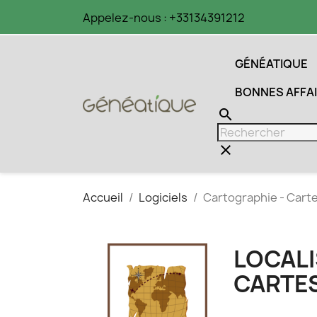
Appelez-nous :
+33134391212
GÉNÉATIQUE
BONNES AFFA
search
clear
Accueil
Logiciels
Cartographie - Cart
LOCALI
CARTE