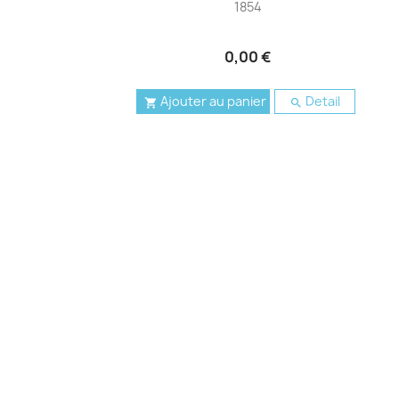
1854
0,00 €
Ajouter au panier
Detail

