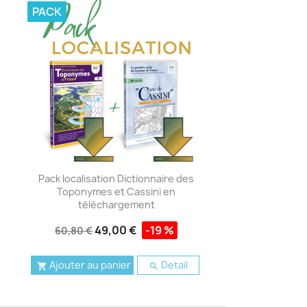
PACK
Pack localisation Dictionnaire des
Toponymes et Cassini en
téléchargement
49,00 €
-19 %
60,80 €
Ajouter au panier
Detail

