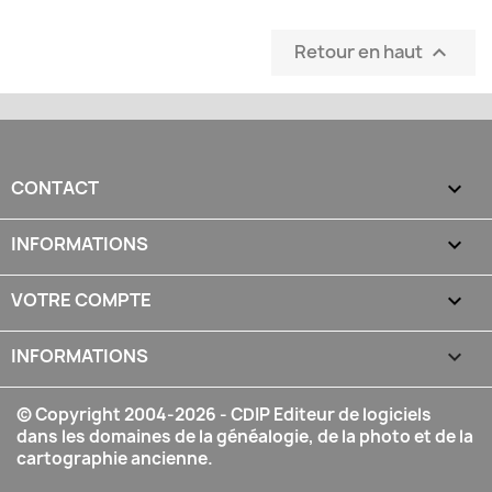
Retour en haut

CONTACT

INFORMATIONS

VOTRE COMPTE

INFORMATIONS
keyboard_arrow_down
© Copyright 2004-2026 - CDIP Editeur de logiciels
dans les domaines de la généalogie, de la photo et de la
cartographie ancienne.