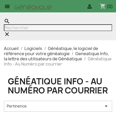
shopping_cart


(0)
search
clear
Accueil
Logiciels
Généatique, le logiciel de
référence pour votre généalogie
Geneatique Info,
la lettre des utilisateurs de Généatique
Généatique
Info - Au Numéro par courrier
GÉNÉATIQUE INFO - AU
NUMÉRO PAR COURRIER

Pertinence