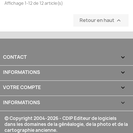
Affichage 1-12 de 12 article(s)
Retour en haut

CONTACT

INFORMATIONS

VOTRE COMPTE

INFORMATIONS
keyboard_arrow_down
© Copyright 2004-2026 - CDIP Editeur de logiciels
dans les domaines de la généalogie, de la photo et de la
cartographie ancienne.