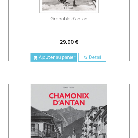
Grenoble d’antan
29,90 €
Ajouter au panier
Detail

