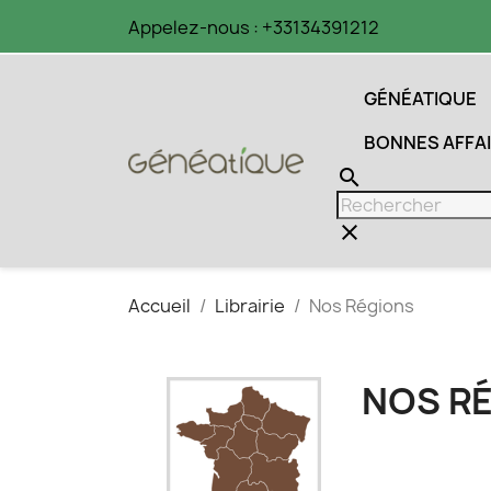
Appelez-nous :
+33134391212
GÉNÉATIQUE
BONNES AFFA
search
clear
Accueil
Librairie
Nos Régions
NOS R