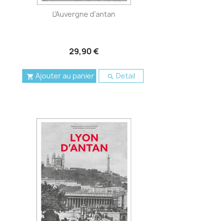
L’Auvergne d’antan
29,90 €
Ajouter au panier
Detail

