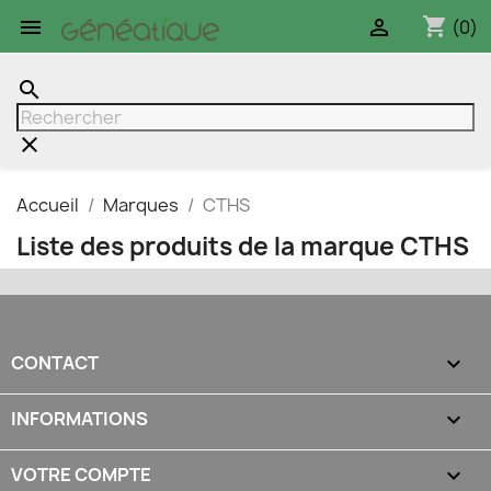
shopping_cart


(0)
search
clear
Accueil
Marques
CTHS
Liste des produits de la marque CTHS
CONTACT

INFORMATIONS

VOTRE COMPTE
