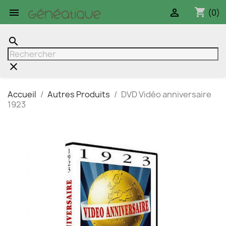
shopping_cart


(0)
search
clear
Accueil
Autres Produits
DVD Vidéo anniversaire
1923