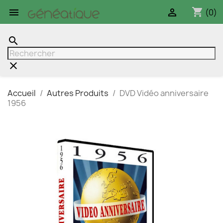
shopping_cart


(0)
search
clear
Accueil
Autres Produits
DVD Vidéo anniversaire
1956