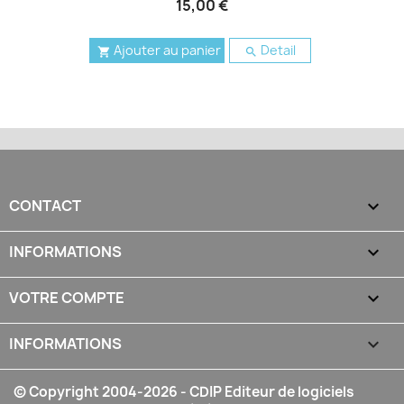
15,00 €
Ajouter au panier
Detail


CONTACT

INFORMATIONS

VOTRE COMPTE

INFORMATIONS
keyboard_arrow_down
© Copyright 2004-2026 - CDIP Editeur de logiciels