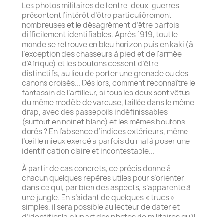
Les photos militaires de l’entre-deux-guerres
présentent l’intérêt d’être particulièrement
nombreuses et le désagrément d’être parfois
difficilement identifiables. Après 1919, tout le
monde se retrouve en bleu horizon puis en kaki (à
l’exception des chasseurs à pied et de l'armée
d’Afrique) et les boutons cessent d’être
distinctifs, au lieu de porter une grenade ou des
canons croisés... Dès lors, comment reconnaître le
fantassin de l’artilleur, si tous les deux sont vêtus
du même modèle de vareuse, taillée dans le même
drap, avec des passepoils indéfinissables
(surtout en noir et blanc) et les mêmes boutons
dorés ? En l’absence d’indices extérieurs, même
l’œil le mieux exercé a parfois du mal à poser une
identification claire et incontestable...
À partir de cas concrets, ce précis donne à
chacun quelques repères utiles pour s’orienter
dans ce qui, par bien des aspects, s’apparente à
une jungle. En s’aidant de quelques « trucs »
simples, il sera possible au lecteur de dater et
d’identifier la plupart des photos de militaires qu’il