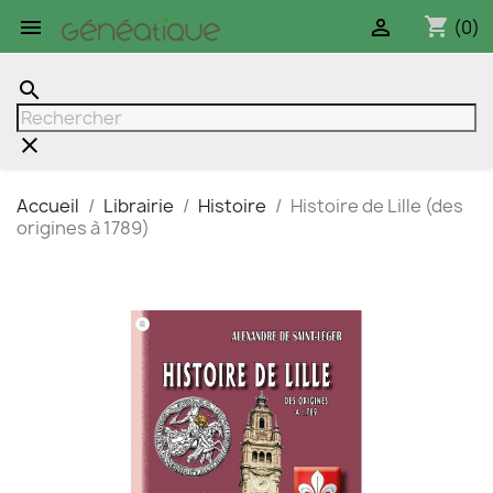
shopping_cart


(0)
search
clear
Accueil
Librairie
Histoire
Histoire de Lille (des
origines à 1789)