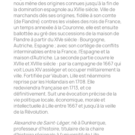
nous mène des origines connues jusqu’à la fin de
la domination espagnole au XVIIe siècle. Ville de
marchands dès ses origines, fidèle à son comte
(de Flandre) contres les visées des rois de France,
un temps annexée à la Couronne, elle est ensuite
ballottée au gré des successions de la maison de
Flandre à partir du XIVe siècle : Bourgogne,
Autriche, Espagne ; avec son cortège de conflits
interminables entre la France, l’Espagne et la
maison d’Autriche. La seconde partie couvre le
XVIIe et XVIIIe siècle : par la campagne de 1667 qui
voit Louis XIV assiéger et occuper militairement la
ville. Fortifiée par Vauban, Lille est néanmoins
reprise par les Hollandais en 1708. Elle
redeviendra française en 1713, et ce
définitivement. Suit une évocation précise de la
vie politique locale, économique, morale et
intellectuelle à Lille entre 1667 et jusqu’à la veille
de la Révolution.
Alexandre de Saint-Léger
, né à Dunkerque,
professeur d’histoire, titulaire de la chaire
d’histoire régionale à l’université de Lille,