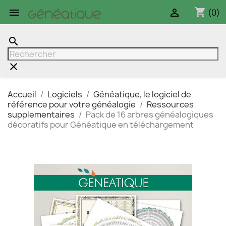
shopping_cart


(0)
search
clear
Accueil
Logiciels
Généatique, le logiciel de
référence pour votre généalogie
Ressources
supplementaires
Pack de 16 arbres généalogiques
décoratifs pour Généatique en téléchargement