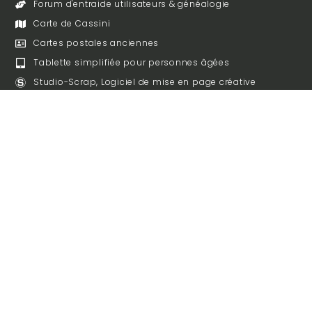
Forum d'entraide utilisateurs & généalogie
Carte de Cassini
Cartes postales anciennes
Tablette simplifiée pour personnes âgées
Studio-Scrap, Logiciel de mise en page créative