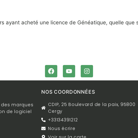
rs ayant acheté une licence de Généatique, quelle que soi
NOS COORDONNÉES
CDIP, 25 Boulevard de la paix, 95800
t des marques
Cergy
on de logiciel
+33134391212
Nous écrire
Voir sur la carte