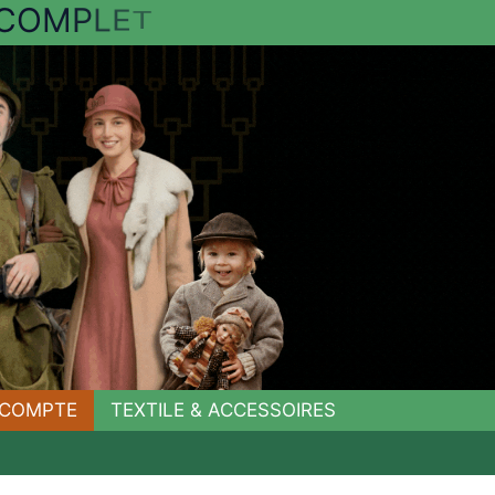
C
O
M
P
L
E
T
COMPTE
TEXTILE & ACCESSOIRES