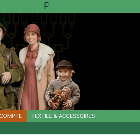
C
O
M
P
L
E
T
COMPTE
TEXTILE & ACCESSOIRES