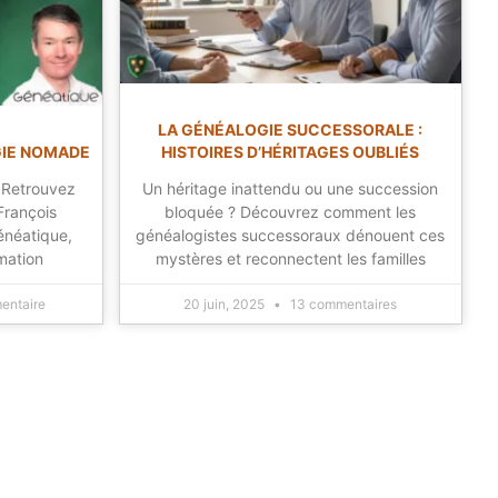
LA GÉNÉALOGIE SUCCESSORALE :
GIE NOMADE
HISTOIRES D’HÉRITAGES OUBLIÉS
 Retrouvez
Un héritage inattendu ou une succession
François
bloquée ? Découvrez comment les
énéatique,
généalogistes successoraux dénouent ces
mation
mystères et reconnectent les familles
entaire
20 juin, 2025
13 commentaires