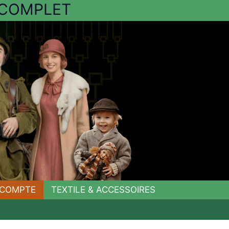
C
O
M
P
L
E
T
COMPTE
TEXTILE & ACCESSOIRES