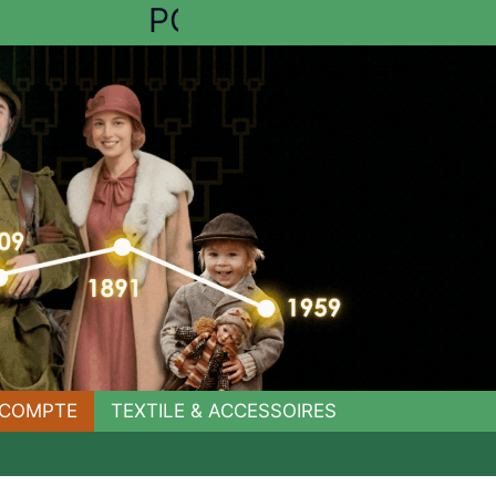
C
O
M
P
L
E
T
COMPTE
TEXTILE & ACCESSOIRES