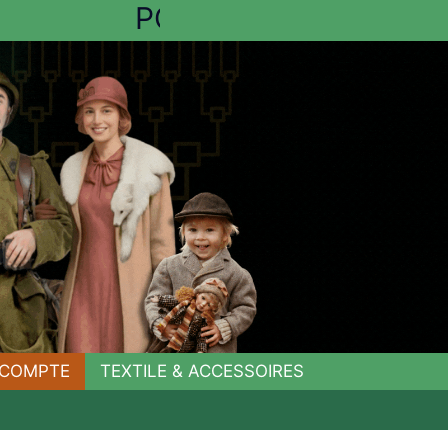
C
O
M
P
L
E
T
COMPTE
TEXTILE & ACCESSOIRES