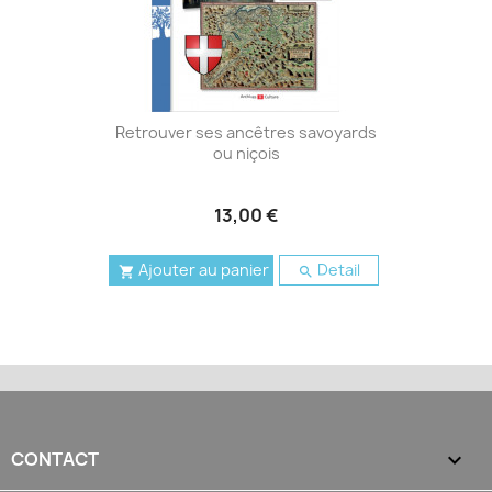
Retrouver ses ancêtres savoyards
ou niçois
13,00 €
Ajouter au panier
Detail


CONTACT
