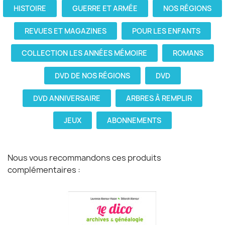
HISTOIRE
GUERRE ET ARMÉE
NOS RÉGIONS
REVUES ET MAGAZINES
POUR LES ENFANTS
COLLECTION LES ANNÉES MÉMOIRE
ROMANS
DVD DE NOS RÉGIONS
DVD
DVD ANNIVERSAIRE
ARBRES À REMPLIR
JEUX
ABONNEMENTS
Nous vous recommandons ces produits
complémentaires :