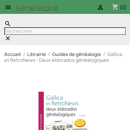
shopping_cart


(0)
search
clear
Accueil
Librairie
Guides de généalogie
Gallica
et RetroNews - Deux eldorados généalogiques