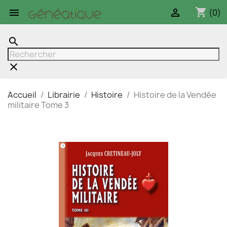
shopping_cart


(0)
search
clear
Accueil
Librairie
Histoire
Histoire de la Vendée
militaire Tome 3