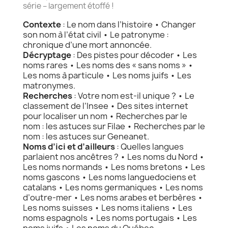
série – largement étoffé !
Contexte
: Le nom dans l’histoire • Changer
son nom à l’état civil • Le patronyme :
chronique d’une mort annoncée.
Décryptage
: Des pistes pour décoder • Les
noms rares • Les noms des « sans noms » •
Les noms à particule • Les noms juifs • Les
matronymes.
Recherches
: Votre nom est-il unique ? • Le
classement de l’Insee • Des sites internet
pour localiser un nom • Recherches par le
nom : les astuces sur Filae • Recherches par le
nom : les astuces sur Geneanet.
Noms d’ici et d’ailleurs
: Quelles langues
parlaient nos ancêtres ? • Les noms du Nord •
Les noms normands • Les noms bretons • Les
noms gascons • Les noms languedociens et
catalans • Les noms germaniques • Les noms
d’outre-mer • Les noms arabes et berbères •
Les noms suisses • Les noms italiens • Les
noms espagnols • Les noms portugais • Les