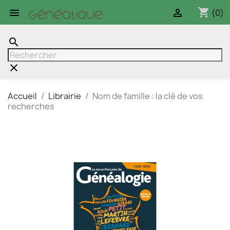
shopping_cart


(0)
search
clear
Accueil
Librairie
Nom de famille : la clé de vos
recherches