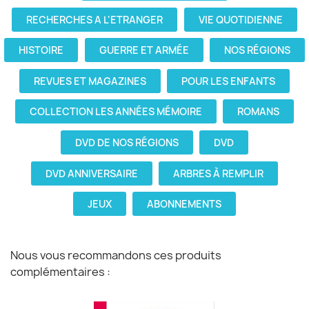
RECHERCHES A L'ETRANGER
VIE QUOTIDIENNE
HISTOIRE
GUERRE ET ARMÉE
NOS RÉGIONS
REVUES ET MAGAZINES
POUR LES ENFANTS
COLLECTION LES ANNÉES MÉMOIRE
ROMANS
DVD DE NOS RÉGIONS
DVD
DVD ANNIVERSAIRE
ARBRES À REMPLIR
JEUX
ABONNEMENTS
Nous vous recommandons ces produits
complémentaires :