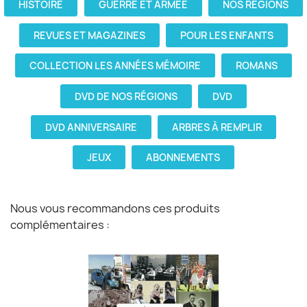
HISTOIRE
GUERRE ET ARMÉE
NOS RÉGIONS
REVUES ET MAGAZINES
POUR LES ENFANTS
COLLECTION LES ANNÉES MÉMOIRE
ROMANS
DVD DE NOS RÉGIONS
DVD
DVD ANNIVERSAIRE
ARBRES À REMPLIR
JEUX
ABONNEMENTS
Nous vous recommandons ces produits
complémentaires :