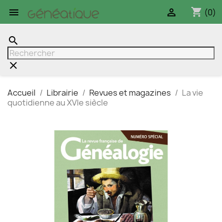
shopping_cart


(0)
search
clear
Accueil
Librairie
Revues et magazines
La vie
quotidienne au XVIe siècle