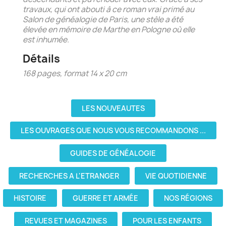
travaux, qui ont abouti à ce roman vrai primé au
Salon de généalogie de Paris, une stèle a été
élevée en mémoire de Marthe en Pologne où elle
est inhumée.
Détails
168 pages, format 14 x 20 cm
LES NOUVEAUTES
LES OUVRAGES QUE NOUS VOUS RECOMMANDONS ...
GUIDES DE GÉNÉALOGIE
RECHERCHES A L'ETRANGER
VIE QUOTIDIENNE
HISTOIRE
GUERRE ET ARMÉE
NOS RÉGIONS
REVUES ET MAGAZINES
POUR LES ENFANTS