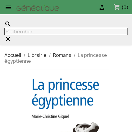
shopping_cart


(0)
search
clear
Accueil
Librairie
Romans
La princesse
égyptienne