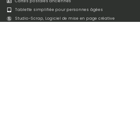
Cartes postales anciennes
Tablette simplifiée pour personnes âgées
Studio-Scrap, Logiciel de mise en page créative